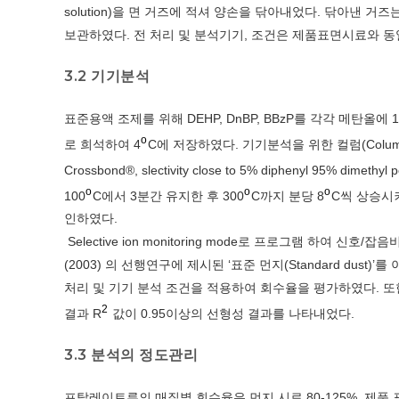
solution)을 면 거즈에 적셔 양손을 닦아내었다. 닦아낸
보관하였다. 전 처리 및 분석기기, 조건은 제품표면시료와 동
3.2 기기분석
표준용액 조제를 위해 DEHP, DnBP, BBzP를 각각 메탄올에 1 ㎎/
o
로 희석하여 4
C에 저장하였다. 기기분석을 위한 컬럼(Column)
Crossbond®, slectivity close to 5% diphenyl 95% dimeth
o
o
o
100
C에서 3분간 유지한 후 300
C까지 분당 8
C씩 상승시켜
인하였다.
Selective ion monitoring mode로 프로그램 하여 신호/
(2003) 의 선행연구에 제시된 ‘표준 먼지(Standard du
처리 및 기기 분석 조건을 적용하여 회수율을 평가하였다. 또한
2
결과 R
값이 0.95이상의 선형성 결과를 나타내었다.
3.3 분석의 정도관리
프탈레이트류의 매질별 회수율은 먼지 시료 80-125%, 제품 표