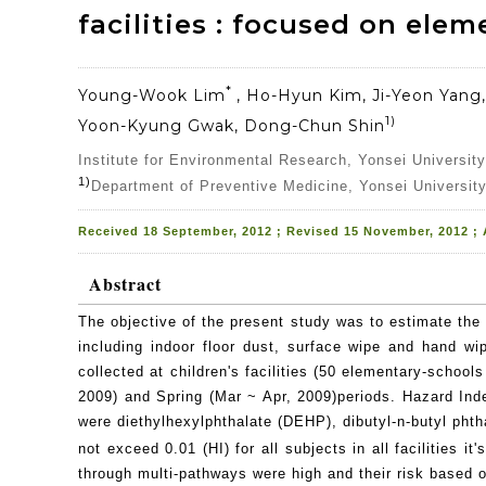
facilities : focused on ele
*
Young-Wook Lim
, Ho-Hyun Kim, Ji-Yeon Yang
1)
Yoon-Kyung Gwak, Dong-Chun Shin
Institute for Environmental Research, Yonsei Universit
1)
Department of Preventive Medicine, Yonsei University
Received 18 September, 2012 ; Revised 15 November, 2012 ;
Abstract
The objective of the present study was to estimate the 
including indoor floor dust, surface wipe and hand wi
collected at children's facilities (50 elementary-scho
2009) and Spring (Mar ~ Apr, 2009)periods. Hazard Ind
were diethylhexylphthalate (DEHP), dibutyl-n-butyl phth
not exceed 0.01 (HI) for all subjects in all facilities it'
through multi-pathways were high and their risk based