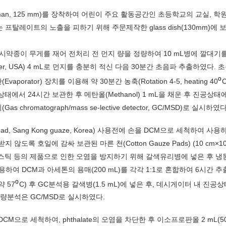
n, 125 mm)를 장착하여 어린이 주요 활동공간인 초등학교의 교실, 학
탈레이트의 노출을 피하기 위해 주문제작한 glass dish(130mm)에 
 시약종이 무게를 재어 전처리 전 먼지 량을 정량하여 10 mL병에 깔대기를
 Baker, USA) 4 mL로 먼지를 충분히 적신 다음 30분간 초음파 추출하였다.
o
rator) 장치를 이용해 약 30분간 농축(Rotation 4-5, heating 40
진공상태에서 24시간 보관한 후 메탄올(Methanol) 1 mL을 채운 후 진공상
atograph/mass se-lective detector, GC/MSD)로 실시하였다
d, Sang Kong guaze, Korea) 사용전에 손을 DCM으로 세척하여 사용
록 호일에 감싸 보관된 마른 천(Cotton Gauze Pads) (10 cm×10
스틱 등의 제품으로 인한 오염을 방지하기 위해 갈색유리병에 넣은 후 냉
이용하여 DCM과 아세톤의 용매(200 mL)를 각각 1:1로 혼합하여 6시간 
o
약 57
C) 후 GC분석용 갈색병(1.5 mL)에 넣은 후, 데시게이터 내 진공상
정량분석은 GC/MSD로 실시하였다.
로 세척하여, phthalate의 오염을 차단한 후 이소프로판올 2 mL(50% 