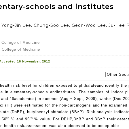
mentary-schools and institutes
, Yong-Jin Lee, Chung-Soo Lee, Geon-Woo Lee, Ju-Hee P
y College of Medicine
 College of Medicine
 Accepted 16 November, 2012
health risk level for children exposed to phthalateand identify th
pe in elementary-schools andinstitutes. The samples of indoor p
ols and 46academies) in summer (Aug ~ Sept, 2008), winter (Dec 20
ex (HI) were estimated for the non-carcinogens and the examined 
alate (DnBP), butylbenzyl phthalate (BBzP). Risk analysis indicate
th
th
s 50
% and 95
% value. For DEHP,DnBP and BBzP their detect
 on health riskassessment was also observed to be acceptable.