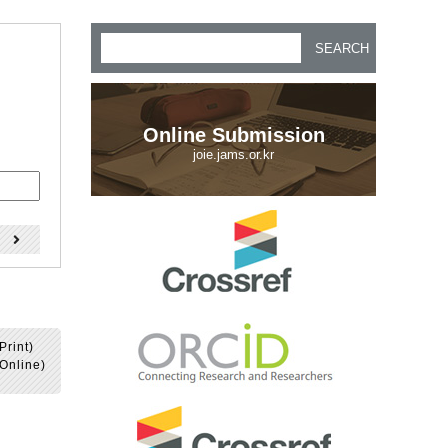
SEARCH
Online Submission
joie.jams.or.kr
)
Print)
Online)