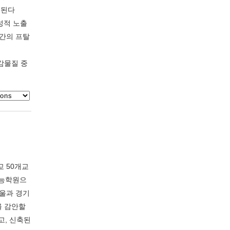
구된다
만성적 노출
공간의 프탈
감물질 중
교 50개교
체능학원으
서울과 경기
를 감안할
고, 신축된