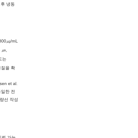
 후 냉동
800㎍/mL
 ㎛,
도는
 물질을 확
 et al.
동일한 전
검량선 작성
신뢰 가능