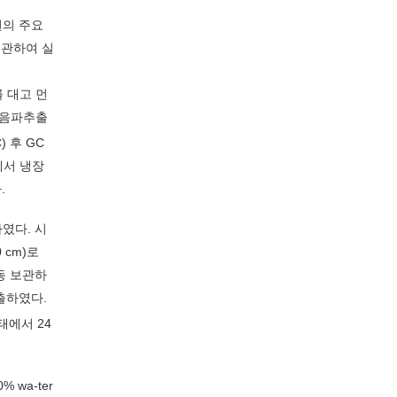
원의 주요
보관하여 실
 대고 먼
 초음파추출
C) 후 GC
태에서 냉장
.
하였다. 시
 cm)로
동 보관하
추출하였다.
태에서 24
wa-ter