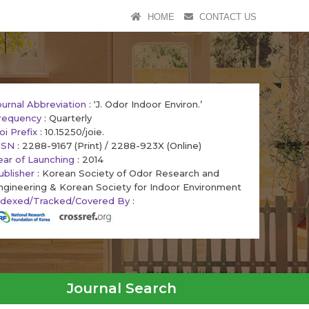
HOME
CONTACT US
ournal Abbreviation
: ‘J. Odor Indoor Environ.’
requency
: Quarterly
oi Prefix
: 10.15250/joie.
SSN
: 2288-9167 (Print) / 2288-923X (Online)
ear of Launching
: 2014
ublisher
: Korean Society of Odor Research and
ngineering & Korean Society for Indoor Environment
ndexed/Tracked/Covered By
:
Journal Search