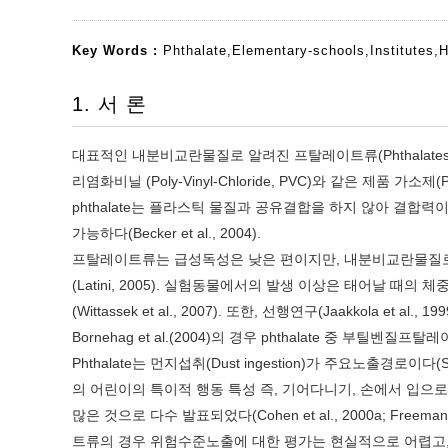
Key Words :
Phthalate
,
Elementary-schools
,
Institutes
,
H
1. 서 론
대표적인 내분비교란물질로 알려진 프탈레이트류(Phthalates) 중
리염화비닐 (Poly-Vinyl-Chloride, PVC)와 같은 제품 가소제(Pla
phthalate는 플라스틱 물질과 공유결합을 하지 않아 결합
가능하다(Becker et al., 2004).
프탈레이트류는 급성독성은 낮은 편이지만, 내분비교란물질로 작
(Latini, 2005). 실험동물에서의 발생 이상은 태어날 때의
(Wittassek et al., 2007). 또한, 선행연구(Jaakkola
Bornehag et al.(2004)의 경우 phthalate 중 부
Phthalate는 먼지섭취(Dust ingestion)가 주요노출경로이다(Stap
의 어린이의 특이적 행동 특성 즉, 기어다니기, 손에서 입으로 
많은 것으로 다수 발표되었다(Cohen et al., 2000a; Freeman 
트류의 경우 위험수준노출에 대한 평가는 현실적으로 어렵고,