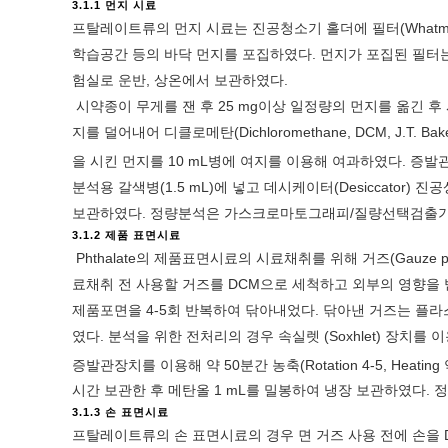
3.1.1 먼지 시료
프탈레이트류의 먼지 시료는 진공청소기 홀더에 필터(Whatma
학습공간 등의 바닥 먼지를 포집하였다. 먼지가 포집된 필터는 프
험실로 운반, 상온에서 보관하였다.
시약종이 무게를 잰 후 25 mg이상 일정량의 먼지를 옮긴 후
지를 덜어내어 디클로메탄(Dichloromethane, DCM, J.T.
을 시킨 먼지를 10 mL병에 여지를 이용해 여과하였다. 증발관(Evapo
분석용 갈색병(1.5 mL)에 넣고 데시케이터(Desiccator) 
보관하였다. 정량분석은 가스크로마토그래피/질량선택검출기(Gas chrom
3.1.2 제품 표면시료
Phthalate의 제품표면시료의 시료채취를 위해 거즈(Gauze pa
료채취 전 사용할 거즈를 DCM으로 세척하고 외부의 영향을 받지 않도
제품포면을 4-5회 반복하여 닦아내었다. 닦아낸 거즈는 플라
였다. 분석을 위한 전처리의 경우 속실렛 (Soxhlet) 장치를 
증발관장치를 이용해 약 50분간 농축(Rotation 4-5, Heating 
시간 보관한 후 메탄올 1 mL를 밀봉하여 냉장 보관하였다. 
3.1.3 손 표면시료
프탈레이트류의 손 표면시료의 경우 면 거즈 사용 전에 손을 DCM으