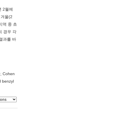
년 2월에
겨울(2
지역 중 초
의 경우 각
 결과를 바
 Cohen
 benzyl