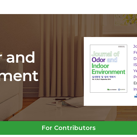
J
r and
F
D
I
nment
Y
P
E
I
For Contributors