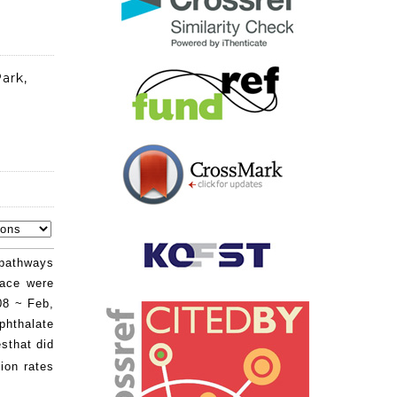
ark,
e pathways
lace were
08 ~ Feb,
phthalate
sthat did
ion rates