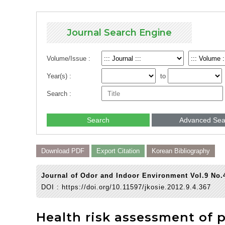
Journal Search Engine
Volume/Issue :
Year(s) :
to
Search :
Search
Advanced Sea
Download PDF
Export Citation
Korean Bibliography
Journal of Odor and Indoor Environment Vol.9 No.
DOI :
https://doi.org/10.11597/jkosie.2012.9.4.367
Health risk assessment of p