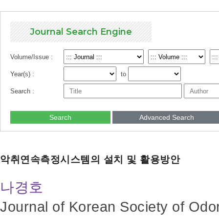
Journal Search Engine
Volume/Issue :
Year(s) :
to
Search :
Search
Advanced Search
악취연속측정시스템의 설치 및 활용방안
나경호
Journal of Korean Society of Odo