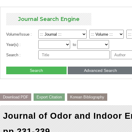
Journal Search Engine
Volume/Issue :
Year(s) :
to
Search :
Search
Advanced Search
Download PDF
Export Citation
Korean Bibliography
Journal of Odor and Indoor E
pp.231-239