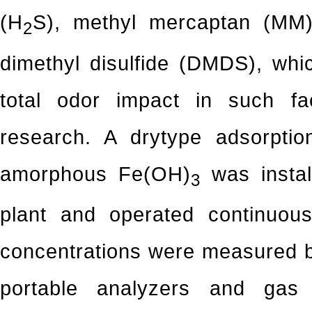
(H
S), methyl mercaptan (MM)
2
dimethyl disulfide (DMDS), wh
total odor impact in such fac
research. A drytype adsorpti
amorphous Fe(OH)
was instal
3
plant and operated continuou
concentrations were measured b
portable analyzers and gas 