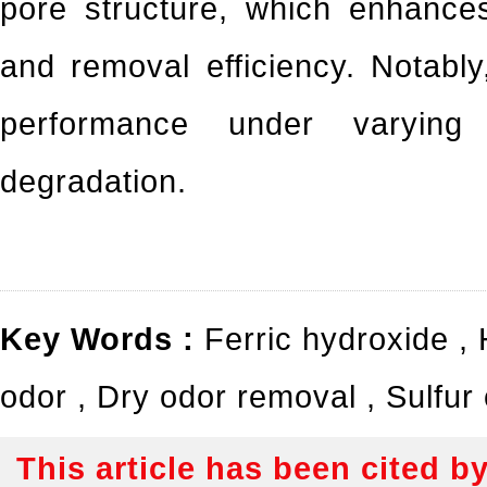
pore structure, which enhance
and removal efficiency. Notabl
performance under varying h
degradation.
Key Words :
Ferric hydroxide
,
H
odor
,
Dry odor removal
,
Sulfur
This article has been cited b