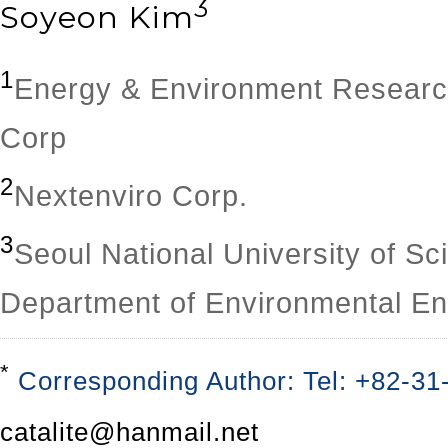
3
Soyeon Kim
1
Energy & Environment Researc
Corp
2
Nextenviro Corp.
3
Seoul National University of S
Department of Environmental En
*
Corresponding Author: Tel: +82-31
catalite@hanmail.net