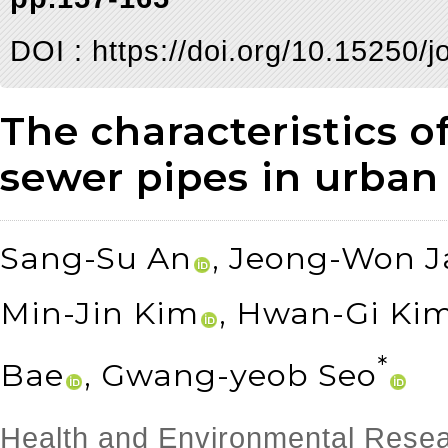
DOI :
https://doi.org/10.15250/
The characteristics o
sewer pipes in urban
Sang-Su An
, Jeong-Won 
Min-Jin Kim
, Hwan-Gi Ki
*
Bae
, Gwang-yeob Seo
Health and Environmental Resea