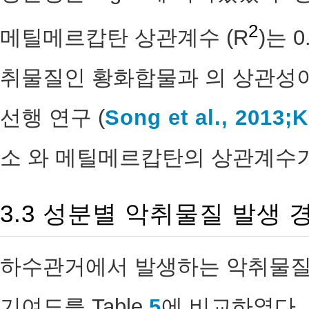
2
메틸메르캅탄 상관계수 (R
)는 
취물질인 황화합물과 의 상관성이
선행 연구 (
Song et al., 2013;
K
소 와 메틸메르캅탄의 상관계수가
3.3 성분별 악취물질 발생 
하수관거에서 발생하는 악취물질의
기여도를 Table
5
에 비교하였다.