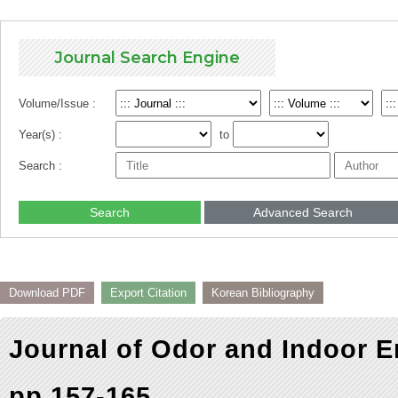
Journal Search Engine
Volume/Issue :
Year(s) :
to
Search :
Search
Advanced Search
Download PDF
Export Citation
Korean Bibliography
Journal of Odor and Indoor E
pp.157-165