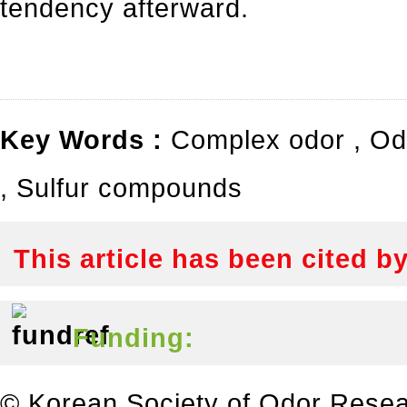
tendency afterward.
Key Words :
Complex odor
,
Od
,
Sulfur compounds
This article has been cited b
Funding:
© Korean Society of Odor Resea