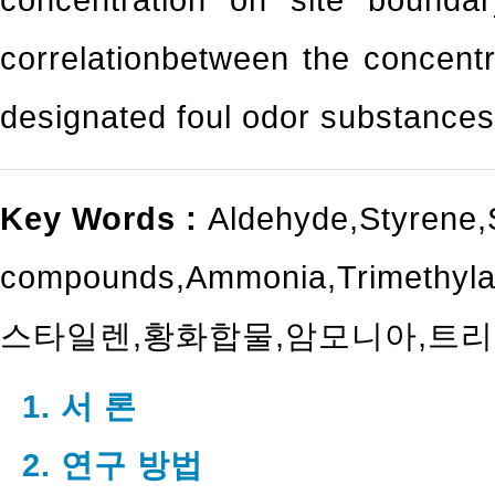
correlationbetween the concentra
designated foul odor substances,
Key Words :
Aldehyde
,
Styrene
,
compounds
,
Ammonia
,
Trimethyl
스타일렌
,
황화합물
,
암모니아
,
트리
1. 서 론
2. 연구 방법