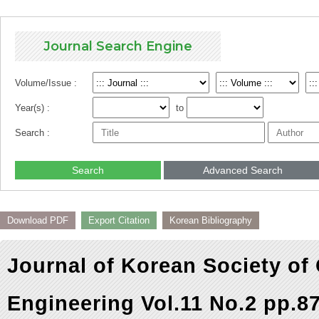
Journal Search Engine
Volume/Issue :
Year(s) :
to
Search :
Search
Advanced Search
Download PDF
Export Citation
Korean Bibliography
Journal of Korean Society of
Engineering Vol.11 No.2 pp.8