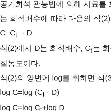
공기희석 관능법에 의해 시료를 
는 희석배수에 따라 다음의 식(2
C=C
· D 
t
식(2)에서 D는 희석배수, C
는 
t
질농도이다.
식(2)의 양변에 log를 취하면 식(
log C=log (C
∙ D)
t
log C=log C
+log D
t