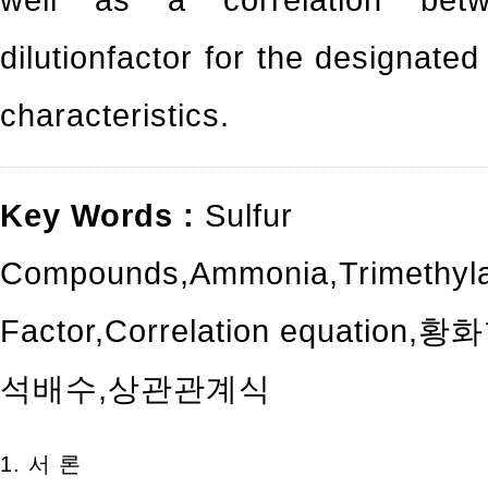
dilutionfactor for the designate
characteristics.
Key Words :
Sulfur
Compounds
,
Ammonia
,
Trimethyl
Factor
,
Correlation equation
,
황화
석배수
,
상관관계식
1. 서 론